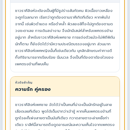
ชาวราศีสิงห์จะต้องเป็นผู้ที่มีรูปร่างสันทัดคน ผิวเนื้อขาวเหลือง
จะถูกโฉลกมาก เรียกว่าถูกต้องตามราศีเกิดทีเดียว หากพ้นไป
จากนี้ เช่นผิวดำแดง หรือดำคล้ำ ผิวสองสีก็จะไม่ถูกต้องตามด
วงชะตาเลย การเดินสง่างาม จึงมักมีเสน่ห์สำหรับเพศตรงข้าม
อยู่มาก สำหรับชาวราศีสิงห์เพศชาย การแต่งตัวแม้จะไม่พิถีพิถัน
นักก็ตาม ก็ยังจัดได้ว่ามีความประณีตบรรจงอยู่มาก ส่วนมาก
ชาวราศีสิงห์เพศหญิงนั้นก็เช่นเดียวกัน บุคลิกลักษณะท่าทางดี
ทั้งกิริยามารยาทเรียบร้อย นิ่มนวล จึงเป็นที่ต้องตาต้องใจของ
เพศตรงข้ามที่พบเห็น
หัวข้อสำคัญ
ความรัก คู่ครอง
ชาวราศีสิงห์เพศชาย จัดได้ว่าเป็นคนที่น่าจะเป็นนักรักอยู่ในสาย
เลือดเลยทีเดียว พูดได้เต็มปากว่าเจ้าชู้ หากเห็นเพศตรงข้ามที่
ถูกใจละก็เพ่งสายตาเป็นมันทีเดียว กวาดสายตาจะล่าเหยื่อท่า
เดียว ราสีห์นี้สามารถดึงดูดอารมณ์และความเห็นใจจากเพศตรง