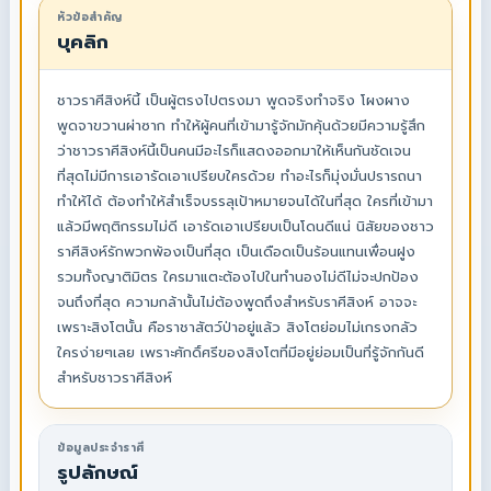
หัวข้อสำคัญ
บุคลิก
ชาวราศีสิงห์นี้ เป็นผู้ตรงไปตรงมา พูดจริงทำจริง โผงผาง
พูดจาขวานผ่าซาก ทำให้ผู้คนที่เข้ามารู้จักมักคุ้นด้วยมีความรู้สึก
ว่าชาวราศีสิงห์นี้เป็นคนมีอะไรก็แสดงออกมาให้เห็นกันชัดเจน
ที่สุดไม่มีการเอารัดเอาเปรียบใครด้วย ทำอะไรก็มุ่งมั่นปรารถนา
ทำให้ได้ ต้องทำให้สำเร็จบรรลุเป้าหมายจนได้ในที่สุด ใครที่เข้ามา
แล้วมีพฤติกรรมไม่ดี เอารัดเอาเปรียบเป็นโดนดีแน่ นิสัยของชาว
ราศีสิงห์รักพวกพ้องเป็นที่สุด เป็นเดือดเป็นร้อนแทนเพื่อนฝูง
รวมทั้งญาติมิตร ใครมาแตะต้องไปในทำนองไม่ดีไม่จะปกป้อง
จนถึงที่สุด ความกล้านั้นไม่ต้องพูดถึงสำหรับราศีสิงห์ อาจจะ
เพราะสิงโตนั้น คือราชาสัตว์ป่าอยู่แล้ว สิงโตย่อมไม่เกรงกลัว
ใครง่ายๆเลย เพราะศักดิ์ศรีของสิงโตที่มีอยู่ย่อมเป็นที่รู้จักกันดี
สำหรับชาวราศีสิงห์
ข้อมูลประจำราศี
รูปลักษณ์