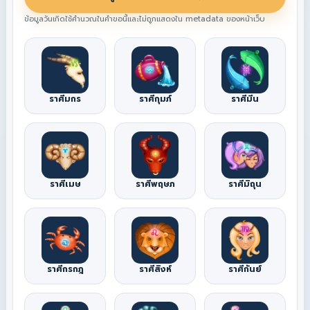
ข้อมูลวันเกิดใช้คำนวณในคำขอนี้และไม่ถูกแสดงใน metadata ของหน้าเว็บ
ราศีมกร
ราศีกุมภ์
ราศีมีน
ราศีเมษ
ราศีพฤษภ
ราศีมิถุน
ราศีกรกฎ
ราศีสิงห์
ราศีกันย์