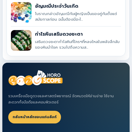
อัญมณีประจำวันเกิด
โบราณกล่าวอัญมณีกับผู้หญิงเป็นของคู่กันตั้งแต่
สมัยกาลก่อน ฉนั้นต้องมีอะไ...
กำไรหินเสริมดวงชะตา
เสริมดวงชะตากำไลหินที่ใครๆที่หลงใหลในพลังลึกลับ
ของหินนำโชค รวมไปถึงความส...
รวมเครื่องมือดูดวงและศาสตร์พยากรณ์ จัดหมวดให้อ่านง่าย ใช้งาน
สะดวกทั้งมือถือและคอมพิวเตอร์
กลับหน้าหลักขอนแก่นลิงก์