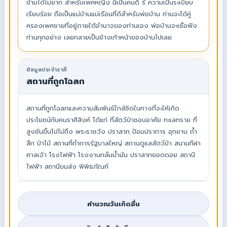
ข้ามได้ไม่ยาก สำหรับเพศหญิง นี้เป็นคนดี รั ความเป็นระเบียบ
เรียบร้อย ถือเป็นแม่บ้านแม่เรือนที่ดีสำหรับพ่อบ้าน ท่านจะได้คู่
ครองเพศชายที่อยู่ภายใต้อำนาจของท่านเอง พ่อบ้านจะเชื่อฟัง
ท่านทุกอย่าง เลยกลายเป็นช้างเท้าหน้าของบ้านไปเลย
ข้อมูลประจำราศี
สถานที่ถูกโฉลก
สถานที่ถูกโฉลกและความสัมพันธ์ใกล้ชิดในทางที่จะให้เกิด
ประโยชน์กับคนราศีสิงห์ ได้แก่ ที่สัตว์ป่าชอบอาศัย ทะเลทราย ที่
สูงชันขึ้นไปไม่ถึง พระราชวัง ปราสาท ป้อมปราการ อุทยาน ถ้ำ
ลึก ป่าไม้ สถานที่ทำการรัฐบาลใหญ่ สถานดูแลสัตว์ป่า สนามกีฬา
ศาลเจ้า โรงไฟฟ้า โรงงานกลั่นน้ำมัน ปราสาทยอดดอย สถานี
ไฟฟ้า สถานีขนส่ง พิพิธภัณฑ์
คำนวณวันเกิดอื่น