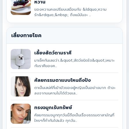
หวาน
ของหวานคงเปรียบเสมือนกับ &ldquo;ความ
รัก&rdquo;&nbsp; ถึงแม้มันจะ ...
เสี่ยงทายโชค
เลี้ยงสัตว์ตามราศี
มาเช็คกันเลยว่า..&quot;สัตว์ชนิดใด&quot;เหมาะ
กับราศีของค...
ศัลยกรรมตาแบบไหนถึงปัง
ตาเป็นเสน่ห์ที่เย้ายัวของผู้หญิงเป็นอย่างมาก ถ้าจะ
ลงจากบนคานไม่ได้ด้วยเล...
ทรงจมูกเรับทรัพย์
ศัลยกรรมจมูกทุกวันนี้ถือเป็นเรื่องธรรมดาสามัญที่
ใครๆก็ทำกันไปแล้ว ทุกวัน...