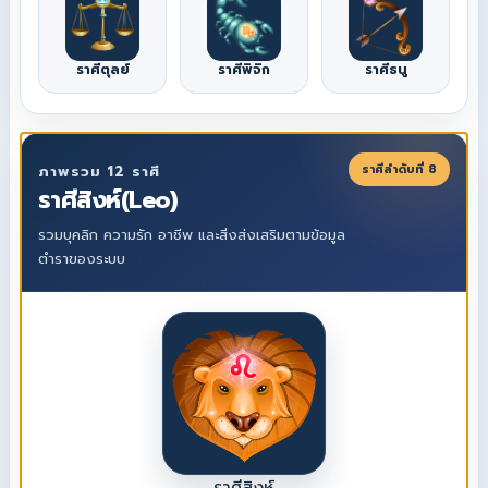
ราศีตุลย์
ราศีพิจิก
ราศีธนู
ราศีลำดับที่ 8
ภาพรวม 12 ราศี
ราศีสิงห์(Leo)
รวมบุคลิก ความรัก อาชีพ และสิ่งส่งเสริมตามข้อมูล
ตำราของระบบ