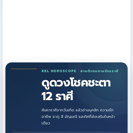
KKL HOROSCOPE · อ่านตัวตนตามจักรราศี
ดูดวงโชคชะตา
12 ราศี
ค้นหาราศีจากวันเกิด แล้วอ่านบุคลิก ความรัก
อาชีพ ธาตุ สี อัญมณี และทิศที่ส่งเสริมในหน้า
เดียว