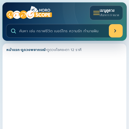
เมนูดูดวง
เลือกจาก 9 หมวด
ค้นหาบริการดูดวงและบทความ
หน้าแรก
›
ดูดวงพยากรณ์
›
ดูดวงโชคชะตา 12 ราศี