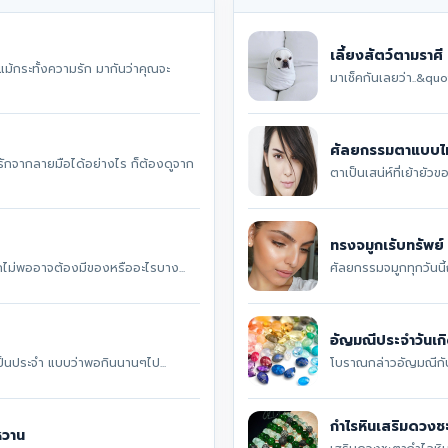
เลี้ยงสัตว์ตามราศี
้กระทั้งความรัก มากันว่าคุณจะ
มาเช็คกันเลยว่า..&quo
ศัลยกรรมตาแบบไห
ักจากลายมือได้อย่างไร ก็ต้องดูจาก
ตาเป็นเสน่ห์ที่เย้ายั
ทรงจมูกเรับทรัพย์
รักไม่พออาจต้องมีของหรืออะไรบาง...
ศัลยกรรมจมูกทุกวันนี้
อัญมณีประจำวันเก
่งเป็นประจำ แบบว่าพอกินนานๆไป...
โบราณกล่าวอัญมณีกับผู
กำไรหินเสริมดวงช
หวาน