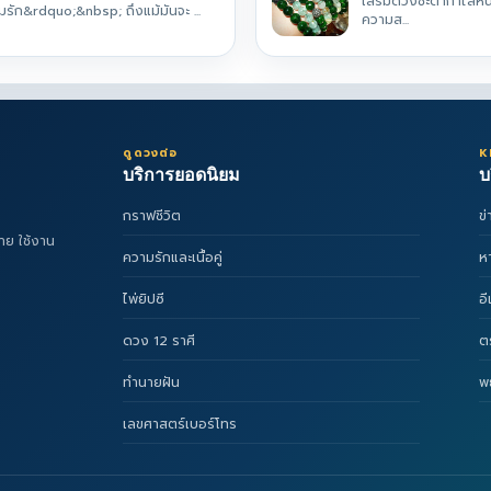
เสริมดวงชะตากำไลหิน
ัก&rdquo;&nbsp; ถึงแม้มันจะ ...
ความส...
ดูดวงต่อ
K
บริการยอดนิยม
บ
กราฟชีวิต
ข
าย ใช้งาน
ความรักและเนื้อคู่
ห
ไพ่ยิปซี
อ
ดวง 12 ราศี
ต
ทำนายฝัน
พ
เลขศาสตร์เบอร์โทร