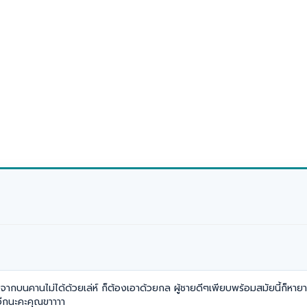
ลงจากบนคานไม่ได้ด้วยเล่ห์ ก็ต้องเอาด้วยกล ผู้ชายดีๆเพียบพร้อมสมัยนี้ก็หายาก
นอีกนะคะคุณขาาาา