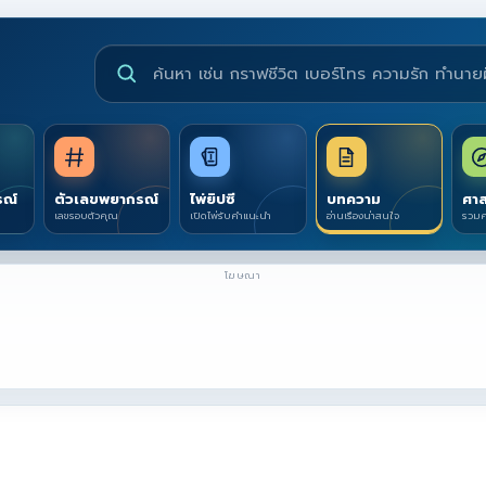
ค้นหาบริการดูดวงและบทความ
รณ์
ตัวเลขพยากรณ์
ไพ่ยิปซี
บทความ
ศาส
เลขรอบตัวคุณ
เปิดไพ่รับคำแนะนำ
อ่านเรื่องน่าสนใจ
รวมศ
โฆษณา