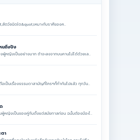
t;สัตว์ชนิดใด&quot;เหมาะกับราศีของค...
นถึงปัง
วของผู้หญิงเป็นอย่างมาก ถ้าจะลงจากบนคานไม่ได้ด้วยเล...
ถือเป็นเรื่องธรรมดาสามัญที่ใครๆก็ทำกันไปแล้ว ทุกวัน...
ิด
้หญิงเป็นของคู่กันตั้งแต่สมัยกาลก่อน ฉนั้นต้องมีอะไ...
ะตา