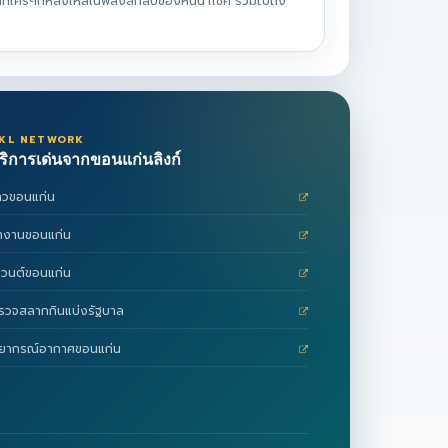
ที่ใครๆที่หลงใหลในพลังลึกลับของหินนำโชค รวมไปถึง
KL NETWORK
ริการเด่นจากขอนแก่นลิงก์
่าวขอนแก่น
างานขอนแก่น
ีเวนต์ขอนแก่น
รวจสลากกินแบ่งรัฐบาล
ยากรณ์อากาศขอนแก่น