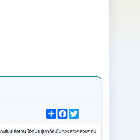
S
F
T
h
a
w
a
c
i
r
e
t
e
b
t
เสียเหลือเกิน ไอ้ที่มีอยู่เค้าก็หันไปควงสาวๆสวยๆกัน
o
e