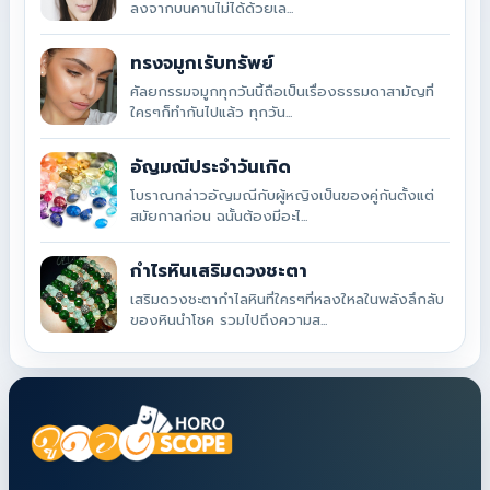
ลงจากบนคานไม่ได้ด้วยเล...
ทรงจมูกเรับทรัพย์
ศัลยกรรมจมูกทุกวันนี้ถือเป็นเรื่องธรรมดาสามัญที่
ใครๆก็ทำกันไปแล้ว ทุกวัน...
อัญมณีประจำวันเกิด
โบราณกล่าวอัญมณีกับผู้หญิงเป็นของคู่กันตั้งแต่
สมัยกาลก่อน ฉนั้นต้องมีอะไ...
กำไรหินเสริมดวงชะตา
เสริมดวงชะตากำไลหินที่ใครๆที่หลงใหลในพลังลึกลับ
ของหินนำโชค รวมไปถึงความส...