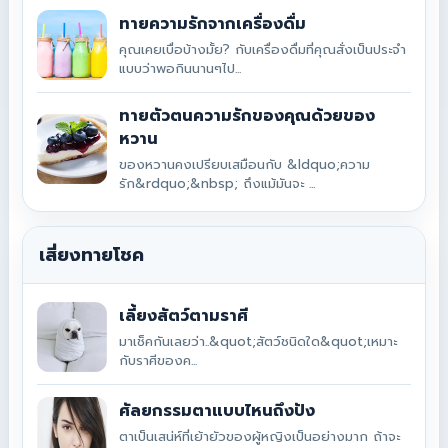
ทายความรักจากเครื่องดื่ม
คุณเคยเบื่อบ้างมั้ย? กับเครื่องดื่มที่คุณสั่งเป็นประจำ
แบบว่าพอกินนานๆไป...
ทายตัวตนความรักของคุณด้วยของ
หวาน
ของหวานคงเปรียบเสมือนกับ &ldquo;ความ
รัก&rdquo;&nbsp; ถึงแม้มันจะ ...
เสี่ยงทายโชค
เลี้ยงสัตว์ตามราศี
มาเช็คกันเลยว่า..&quot;สัตว์ชนิดใด&quot;เหมาะ
กับราศีของค...
ศัลยกรรมตาแบบไหนถึงปัง
ตาเป็นเสน่ห์ที่เย้ายัวของผู้หญิงเป็นอย่างมาก ถ้าจะ