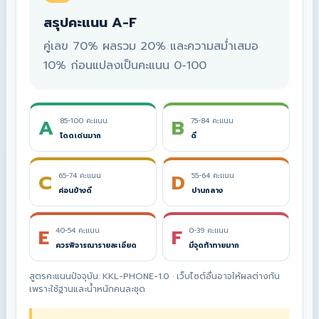
สรุปคะแนน A-F
คู่เลข 70% ผลรวม 20% และความสม่ำเสมอ
10% ก่อนแปลงเป็นคะแนน 0-100
A
B
85-100 คะแนน
75-84 คะแนน
โดดเด่นมาก
ดี
C
D
65-74 คะแนน
55-64 คะแนน
ค่อนข้างดี
ปานกลาง
E
F
40-54 คะแนน
0-39 คะแนน
ควรพิจารณารายละเอียด
มีจุดท้าทายมาก
สูตรคะแนนปัจจุบัน: KKL-PHONE-1.0 · เว็บไซต์อื่นอาจให้ผลต่างกัน
เพราะใช้ฐานและน้ำหนักคนละชุด