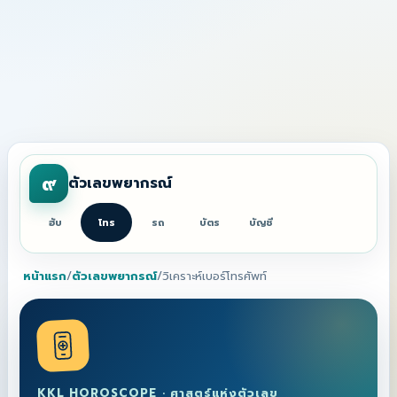
๙
ตัวเลขพยากรณ์
ฮับ
โทร
รถ
บัตร
บัญชี
หน้าแรก
/
ตัวเลขพยากรณ์
/
วิเคราะห์เบอร์โทรศัพท์
KKL HOROSCOPE · ศาสตร์แห่งตัวเลข