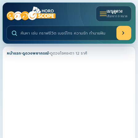
เมนูดูดวง
เลือกจาก 9 หมวด
ค้นหาบริการดูดวงและบทความ
หน้าแรก
›
ดูดวงพยากรณ์
›
ดูดวงโชคชะตา 12 ราศี