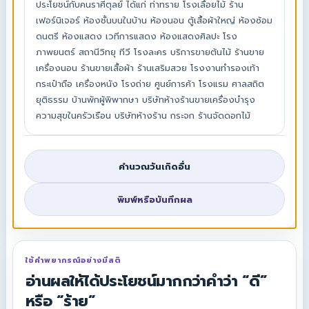
ประโยชน์กับคนราศีตุลย์ ได้แก่ ท่าทราย โรงเลื่อยไม้ ร้าน
เฟอร์นิเจอร์ ห้องชั้นบนในบ้าน ห้องนอน ตู้เสื้อผ้าใหญ่ ห้องซ้อม
ดนตรี ห้องแสดง เวทีการแสดง ห้องแสดงศิลปะ โรง
ภาพยนตร์ สถานีวิทยุ ทีวี โรงละคร บริการขายต้นไม้ ร้านขาย
เครื่องนอน ร้านขายเสื้อผ้า ร้านเสริมสวย โรงงานทำรองเท้า
กระเป๋าถือ เครื่องหนัง โรงถ่าย ศูนย์การค้า โรงแรม ศาลสถิต
ยุติธรรม บ้านพักผู้พิพากษา บริษัทห้างร้านขายเครื่องบำรุง
ความสุขในครัวเรือน บริษัทห้างร้าน กระจก ร้านจัดดอกไม้
คำนวณวันเกิดอื่น
พิมพ์หรือบันทึกผล
ใช้คำพยากรณ์อย่างมีสติ
อ่านผลให้ได้ประโยชน์มากกว่าคำว่า “ดี”
หรือ “ร้าย”