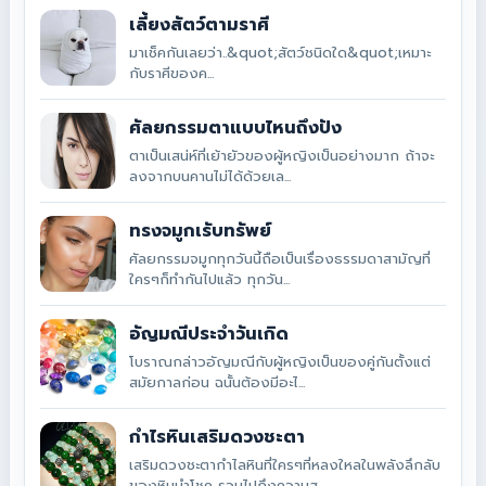
เลี้ยงสัตว์ตามราศี
มาเช็คกันเลยว่า..&quot;สัตว์ชนิดใด&quot;เหมาะ
กับราศีของค...
ศัลยกรรมตาแบบไหนถึงปัง
ตาเป็นเสน่ห์ที่เย้ายัวของผู้หญิงเป็นอย่างมาก ถ้าจะ
ลงจากบนคานไม่ได้ด้วยเล...
ทรงจมูกเรับทรัพย์
ศัลยกรรมจมูกทุกวันนี้ถือเป็นเรื่องธรรมดาสามัญที่
ใครๆก็ทำกันไปแล้ว ทุกวัน...
อัญมณีประจำวันเกิด
โบราณกล่าวอัญมณีกับผู้หญิงเป็นของคู่กันตั้งแต่
สมัยกาลก่อน ฉนั้นต้องมีอะไ...
กำไรหินเสริมดวงชะตา
เสริมดวงชะตากำไลหินที่ใครๆที่หลงใหลในพลังลึกลับ
ของหินนำโชค รวมไปถึงความส...