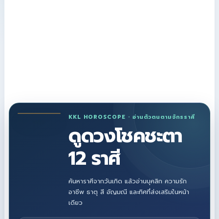
KKL HOROSCOPE · อ่านตัวตนตามจักรราศี
ดูดวงโชคชะตา
12 ราศี
ค้นหาราศีจากวันเกิด แล้วอ่านบุคลิก ความรัก
อาชีพ ธาตุ สี อัญมณี และทิศที่ส่งเสริมในหน้า
เดียว