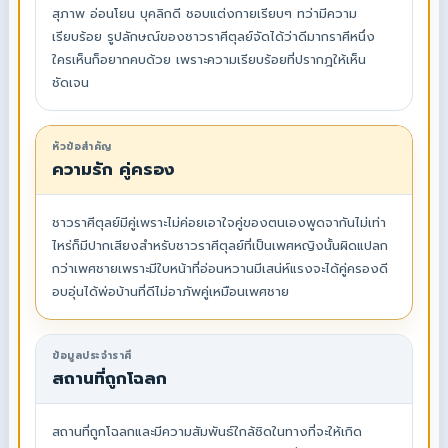
สุภาพ อ่อนโยน บุคลิกดี ชอบแต่งกายเรียบๆ ทว่ามีความ
เรียบร้อย รูปลักษณ์ของชาวราศีตุลย์จัดได้ว่าดีมากราศีหนึ่ง
ใครเห็นก็อยากคบด้วย เพราะความเรียบร้อยที่ปรากฎให้เห็น
ชัดเจน
หัวข้อสำคัญ
ความรัก คู่ครอง
ชาวราศีตุลย์มีคู่เพราะไม่ค่อยเอาใจคู่ของตนเองพูดจากันไม่เท่า
ไหร่ก็มีปากเสียงสำหรับชาวราศีตุลย์ที่เป็นเพศหญิงนั้นผิดแปลก
กว่าเพศชายเพราะมีใบหน้าที่อ่อนหวานมีเสน่ห์แรงจะได้คู่ครองดี
อบอุ่นได้พ่อบ้านที่ดีไม่อาภัพคู่เหมือนเพศชาย
ข้อมูลประจำราศี
สถานที่ถูกโฉลก
สถานที่ถูกโฉลกและมีความสัมพันธ์ใกล้ชิดในทางที่จะให้เกิด