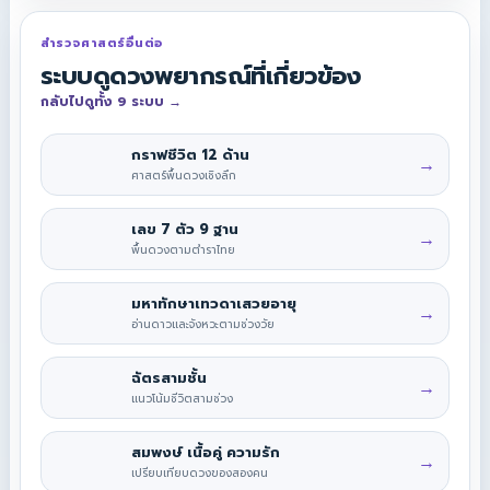
สำรวจศาสตร์อื่นต่อ
ระบบดูดวงพยากรณ์ที่เกี่ยวข้อง
กลับไปดูทั้ง 9 ระบบ
→
กราฟชีวิต 12 ด้าน
→
ศาสตร์พื้นดวงเชิงลึก
เลข 7 ตัว 9 ฐาน
→
พื้นดวงตามตำราไทย
มหาทักษาเทวดาเสวยอายุ
→
อ่านดาวและจังหวะตามช่วงวัย
ฉัตรสามชั้น
→
แนวโน้มชีวิตสามช่วง
สมพงษ์ เนื้อคู่ ความรัก
→
เปรียบเทียบดวงของสองคน