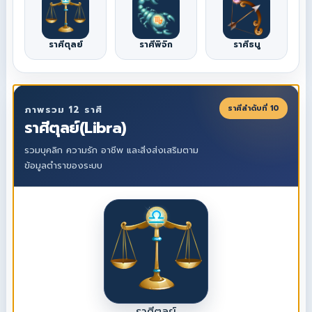
ราศีตุลย์
ราศีพิจิก
ราศีธนู
ราศีลำดับที่ 10
ภาพรวม 12 ราศี
ราศีตุลย์(Libra)
รวมบุคลิก ความรัก อาชีพ และสิ่งส่งเสริมตาม
ข้อมูลตำราของระบบ