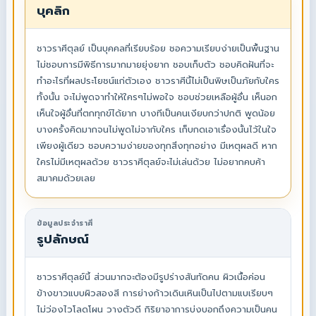
บุคลิก
ชาวราศีตุลย์ เป็นบุคคลที่เรียบร้อย ชอความเรียบง่ายเป็นพื้นฐาน
ไม่ชอบการมีพิธีการมากมายยุ่งยาก ชอบเก็บตัว ชอบคิดฝันที่จะ
ทำอะไรที่ผลประโยชน์แก่ตัวเอง ชาวราศีนี้ไม่เป็นพิษเป็นภัยกับใคร
ทั้งนั้น จะไม่พูดจาทำให้ใครๆไม่พอใจ ชอบช่วยเหลือผู้อื่น เห็นอก
เห็นใจผู้อื่นที่ตกทุกข์ได้ยาก บางทีเป็นคนเงียบกว่าปกติ พูดน้อย
บางครั้งคิดมากจนไม่พูดไม่จากับใคร เก็บกดเอาเรื่องนั้นไว้ในใจ
เพียงผู้เดียว ชอบความง่ายของทุกสิ่งทุกอย่าง มีเหตุผลดี หาก
ใครไม่มีเหตุผลด้วย ชาวราศีตุลย์จะไม่เล่นด้วย ไม่อยากคบค้า
สมาคมด้วยเลย
ข้อมูลประจำราศี
รูปลักษณ์
ชาวราศีตุลย์นี้ ส่วนมากจะต้องมีรูปร่างสันทัดคน ผิวเนื้อค่อน
ข้างขาวแบบผิวสองสี การย่างก้าวเดินเหินเป็นไปตามแบเรียบๆ
ไม่ว่องไวโลดโผน วางตัวดี กิริยาอาการบ่งบอกถึงความเป็นคน