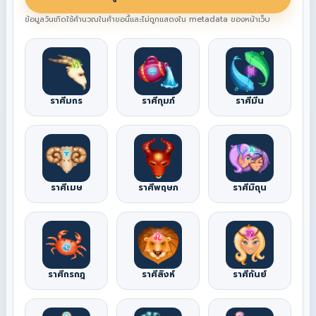
ข้อมูลวันเกิดใช้คำนวณในคำขอนี้และไม่ถูกแสดงใน metadata ของหน้าเว็บ
ราศีมกร
ราศีกุมภ์
ราศีมีน
ราศีเมษ
ราศีพฤษภ
ราศีมิถุน
ราศีกรกฎ
ราศีสิงห์
ราศีกันย์