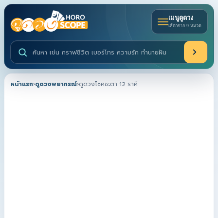
เมนูดูดวง
เลือกจาก 9 หมวด
ค้นหาบริการดูดวงและบทความ
หน้าแรก
›
ดูดวงพยากรณ์
›
ดูดวงโชคชะตา 12 ราศี