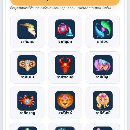
ข้อมูลวันเกิดใช้คำนวณในคำขอนี้และไม่ถูกแสดงใน metadata ของหน้าเว็บ
ราศีมกร
ราศีกุมภ์
ราศีมีน
ราศีเมษ
ราศีพฤษภ
ราศีมิถุน
ราศีกรกฎ
ราศีสิงห์
ราศีกันย์