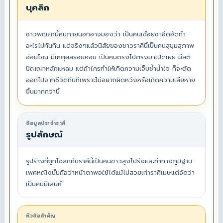
บุคลิก
ชาวพฤษภนี้คนภายนอกอาจมองว่า เป็นคนเฉื่อยชาอึดอัดทำ
อะไรไม่ทันกิน แต่จริงๆแล้วนิสัยของชาวราศีนี้เป็นคนสุขุมสุภาพ
อ่อนโยน มีเหตุผลรอบคอบ เป็นคนตรงไปตรงมาเปิดเผย มีสติ
ปัญญาหลักแหลม แต่ถ้าใครทำให้เกิดความเจ็บช้ำน้ำใจ ก็จะตัด
ออกไปจากชีวิตทันทีเพราะไม่อยากผิดหวังหรือเกิดความเสียหาย
ขึ้นมากกว่านี้
ข้อมูลประจำราศี
รูปลักษณ์
รูปร่างที่ถูกโฉลกกับราศีนี้เป็นคนขาวสูงโปร่งและท่าทางภูมิฐาน
เพศหญิงนั้นถือว่าหน้าตาพอใช้ได้แม้ไม่สวยเท่าราศีเมษแต่จัดว่า
เป็นคนมีเสน่ห์
หัวข้อสำคัญ