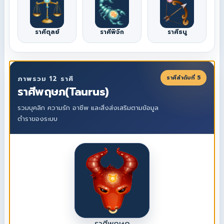
ราศีตุลย์
ราศีพิจิก
ราศีธนู
ราศีลำดับที่ 5
ภาพรวม 12 ราศี
ราศีพฤษภ(Taurus)
รวมบุคลิก ความรัก อาชีพ และสิ่งส่งเสริมตามข้อมูล
ตำราของระบบ