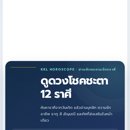
KKL HOROSCOPE · อ่านตัวตนตามจักรราศี
ดูดวงโชคชะตา
12 ราศี
ค้นหาราศีจากวันเกิด แล้วอ่านบุคลิก ความรัก
อาชีพ ธาตุ สี อัญมณี และทิศที่ส่งเสริมในหน้า
เดียว