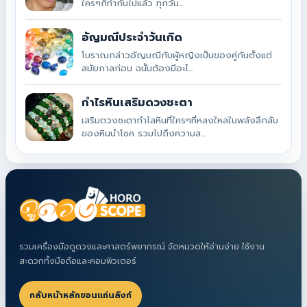
ใครๆก็ทำกันไปแล้ว ทุกวัน...
อัญมณีประจำวันเกิด
โบราณกล่าวอัญมณีกับผู้หญิงเป็นของคู่กันตั้งแต่
สมัยกาลก่อน ฉนั้นต้องมีอะไ...
กำไรหินเสริมดวงชะตา
เสริมดวงชะตากำไลหินที่ใครๆที่หลงใหลในพลังลึกลับ
ของหินนำโชค รวมไปถึงความส...
รวมเครื่องมือดูดวงและศาสตร์พยากรณ์ จัดหมวดให้อ่านง่าย ใช้งาน
สะดวกทั้งมือถือและคอมพิวเตอร์
กลับหน้าหลักขอนแก่นลิงก์