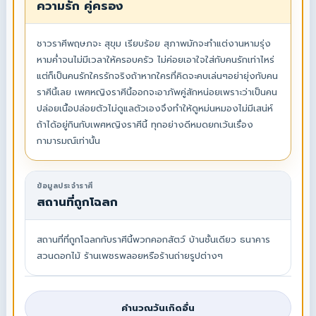
ความรัก คู่ครอง
ชาวราศีพฤษภจะ สุขุม เรียบร้อย สุภาพมักจะทำแต่งานหามรุ่ง
หามค่ำจนไม่มีเวลาให้ครอบครัว ไม่ค่อยเอาใจใส่กับคนรักเท่าไหร่
แต่ก็เป็นคนรักใครรักจริงถ้าหากใครที่คิดจะคบเล่นๆอย่ายุ่งกับคน
ราศีนี้เลย เพศหญิงราศีนี้ออกจะอาภัพคู่สักหน่อยเพราะว่าเป็นคน
ปล่อยเนื้อปล่อยตัวไม่ดูแลตัวเองจึงทำให้ดูหม่นหมองไม่มีเสน่ห์
ถ้าได้อยู่กินกับเพศหญิงราศีนี้ ทุกอย่างดีหมดยกเว้นเรื่อง
กามารมณ์เท่านั้น
ข้อมูลประจำราศี
สถานที่ถูกโฉลก
สถานที่ที่ถูกโฉลกกับราศีนี้พวกคอกสัตว์ บ้านชั้นเดียว ธนาคาร
สวนดอกไม้ ร้านเพชรพลอยหรือร้านถ่ายรูปต่างๆ
คำนวณวันเกิดอื่น