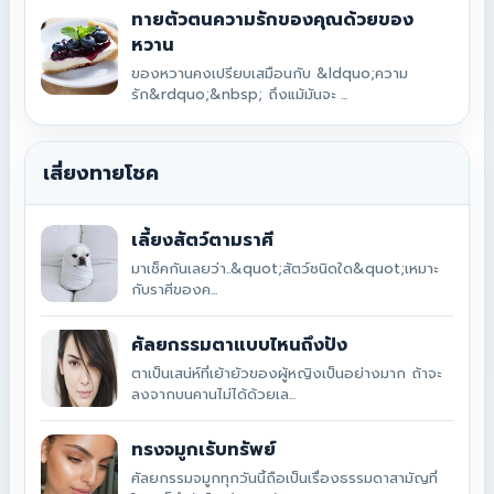
ทายตัวตนความรักของคุณด้วยของ
หวาน
ของหวานคงเปรียบเสมือนกับ &ldquo;ความ
รัก&rdquo;&nbsp; ถึงแม้มันจะ ...
เสี่ยงทายโชค
เลี้ยงสัตว์ตามราศี
มาเช็คกันเลยว่า..&quot;สัตว์ชนิดใด&quot;เหมาะ
กับราศีของค...
ศัลยกรรมตาแบบไหนถึงปัง
ตาเป็นเสน่ห์ที่เย้ายัวของผู้หญิงเป็นอย่างมาก ถ้าจะ
ลงจากบนคานไม่ได้ด้วยเล...
ทรงจมูกเรับทรัพย์
ศัลยกรรมจมูกทุกวันนี้ถือเป็นเรื่องธรรมดาสามัญที่