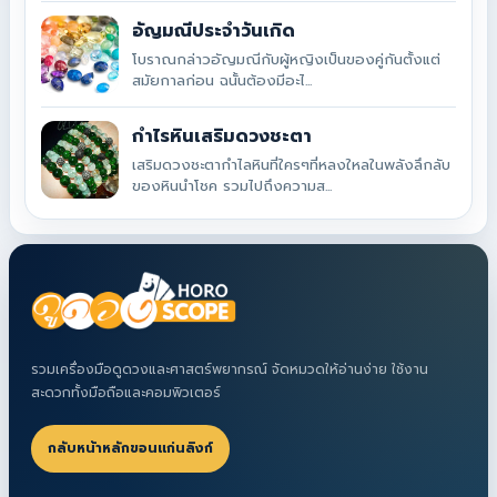
อัญมณีประจำวันเกิด
โบราณกล่าวอัญมณีกับผู้หญิงเป็นของคู่กันตั้งแต่
สมัยกาลก่อน ฉนั้นต้องมีอะไ...
กำไรหินเสริมดวงชะตา
เสริมดวงชะตากำไลหินที่ใครๆที่หลงใหลในพลังลึกลับ
ของหินนำโชค รวมไปถึงความส...
รวมเครื่องมือดูดวงและศาสตร์พยากรณ์ จัดหมวดให้อ่านง่าย ใช้งาน
สะดวกทั้งมือถือและคอมพิวเตอร์
กลับหน้าหลักขอนแก่นลิงก์