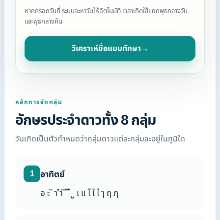
หากกรอกวันที่ ระบบจะหาวันให้อัตโนมัติ เวลาเกิดใช้แยกพุธกลางวัน
และพุธกลางคืน
วิเคราะห์ชื่อแบบทักษา
→
หลักการจัดกลุ่ม
อักษรประจำดาวทั้ง 8 กลุ่ม
วันเกิดเป็นตัวกำหนดว่ากลุ่มดาวแต่ละกลุ่มจะอยู่ในภูมิใด
1
อาทิตย์
อ ะ ั า ำ ิ ี ึ ื ุ ู เ แ โ ใ ไ ๅ ฤ ฦ