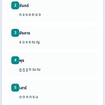
2
จันทร์
ก ข ฃ ค ฅ ฆ ง
3
อังคาร
จ ฉ ช ซ ฌ ญ
4
พุธ
ฎ ฏ ฐ ฑ ฒ ณ
5
เสาร์
ด ต ถ ท ธ น