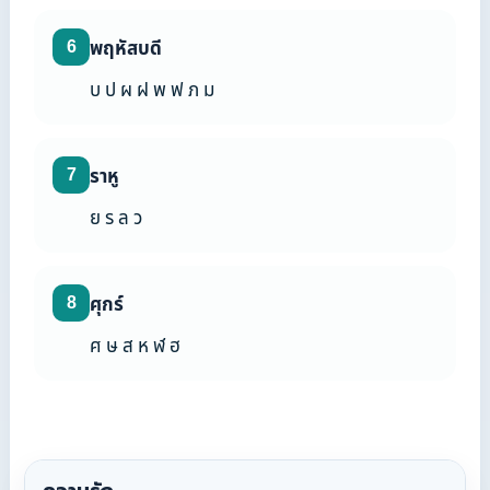
6
พฤหัสบดี
บ ป ผ ฝ พ ฟ ภ ม
7
ราหู
ย ร ล ว
8
ศุกร์
ศ ษ ส ห ฬ ฮ