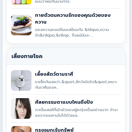
แบบว่าพอกินนานๆไป...
ทายตัวตนความรักของคุณด้วยของ
หวาน
ของหวานคงเปรียบเสมือนกับ &ldquo;ความ
รัก&rdquo;&nbsp; ถึงแม้มันจะ ...
เสี่ยงทายโชค
เลี้ยงสัตว์ตามราศี
มาเช็คกันเลยว่า..&quot;สัตว์ชนิดใด&quot;เหมาะ
กับราศีของค...
ศัลยกรรมตาแบบไหนถึงปัง
ตาเป็นเสน่ห์ที่เย้ายัวของผู้หญิงเป็นอย่างมาก ถ้าจะ
ลงจากบนคานไม่ได้ด้วยเล...
ทรงจมูกเรับทรัพย์