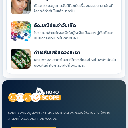
ศัลยกรรมจมูกทุกวันนี้ถือเป็นเรื่องธรรมดาสามัญที่
ใครๆก็ทำกันไปแล้ว ทุกวัน...
อัญมณีประจำวันเกิด
โบราณกล่าวอัญมณีกับผู้หญิงเป็นของคู่กันตั้งแต่
สมัยกาลก่อน ฉนั้นต้องมีอะไ...
กำไรหินเสริมดวงชะตา
เสริมดวงชะตากำไลหินที่ใครๆที่หลงใหลในพลังลึกลับ
ของหินนำโชค รวมไปถึงความส...
รวมเครื่องมือดูดวงและศาสตร์พยากรณ์ จัดหมวดให้อ่านง่าย ใช้งาน
สะดวกทั้งมือถือและคอมพิวเตอร์