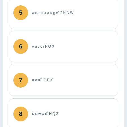
5
ฉ ฌ ณ น ม ห ฎ ฬ ฮ ึ E N W
6
จ ล ว อ ใ F O X
7
ซ ศ ส ี ื ๊ G P Y
8
ผ ฝ พ ฟ ย ็ H Q Z