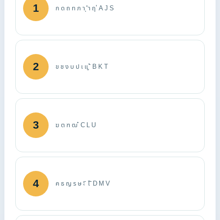
1
ก ด ถ ท ภ า ุ ำ ฤ ่ A J S
2
ข ช ง บ ป เ แ ู ้ B K T
3
ฆ ต ฑ ฒ ๋ C L U
4
ค ธ ญ ร ษ ะ ิ โ ั D M V