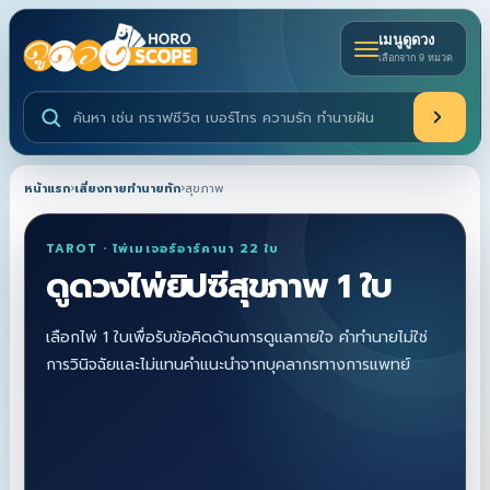
เมนูดูดวง
เลือกจาก 9 หมวด
ค้นหาบริการดูดวงและบทความ
หน้าแรก
›
เสี่ยงทายทำนายทัก
›
สุขภาพ
TAROT · ไพ่เมเจอร์อาร์คานา 22 ใบ
ดูดวงไพ่ยิปซีสุขภาพ 1 ใบ
เลือกไพ่ 1 ใบเพื่อรับข้อคิดด้านการดูแลกายใจ คำทำนายไม่ใช่
การวินิจฉัยและไม่แทนคำแนะนำจากบุคลากรทางการแพทย์