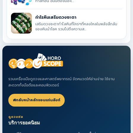
กาลก่อน ฉนั้นต้องมีอะไ...
กำไรหินเสริมดวงชะตา
เสริมดวงชะตากำไลหินที่ใครๆที่หลงใหลในพลังลึกลับ
ของหินนำโชค รวมไปถึงความส...
รวมเครื่องมือดูดวงและศาสตร์พยากรณ์ จัดหมวดให้อ่านง่าย ใช้งาน
สะดวกทั้งมือถือและคอมพิวเตอร์
กลับหน้าหลักขอนแก่นลิงก์
ดูดวงต่อ
บริการยอดนิยม