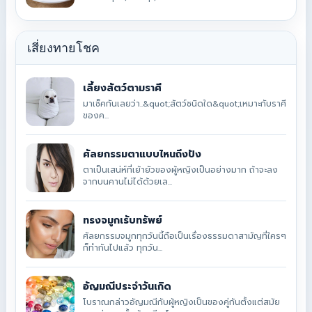
เสี่ยงทายโชค
เลี้ยงสัตว์ตามราศี
มาเช็คกันเลยว่า..&quot;สัตว์ชนิดใด&quot;เหมาะกับราศี
ของค...
ศัลยกรรมตาแบบไหนถึงปัง
ตาเป็นเสน่ห์ที่เย้ายัวของผู้หญิงเป็นอย่างมาก ถ้าจะลง
จากบนคานไม่ได้ด้วยเล...
ทรงจมูกเรับทรัพย์
ศัลยกรรมจมูกทุกวันนี้ถือเป็นเรื่องธรรมดาสามัญที่ใครๆ
ก็ทำกันไปแล้ว ทุกวัน...
อัญมณีประจำวันเกิด
โบราณกล่าวอัญมณีกับผู้หญิงเป็นของคู่กันตั้งแต่สมัย