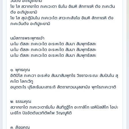
วันตัง อะภิปูชะยามิ
k
โย โส สวากขาโต ภะคะวะตา ธัมโม อิเมหิ สักกาเรหิ ตัง ภะคะวัน
ตัง อะภิปูชะยามิ
โย โส สุปะฏิปันโน ภะคะวะโต สาวะกะสังโฆ อิเมหิ สักกาเรหิ ตัง
ภะคะวันตัง อะภิปูชะยามิ
นมัสการพระพุทธเจ้า
นะโม ตัสสะ ภะคะวะโต อะระหะโต สัมมา สัมพุทธัสสะ
นะโม ตัสสะ ภะคะวะโต อะระหะโต สัมมา สัมพุทธัสสะ
นะโม ตัสสะ ภะคะวะโต อะระหะโต สัมมา สัมพุทธัสสะ
๑. พุทธคุณ
อิติปิโส ภะคะวา อะระหัง สัมมาสัมพุทโธ วิชชาจะระณะ สัมปันโน สุ
คะโต โลกะวิทู
อนุตตะโร ปุริสะธัมมะสาระถิ สัตถาเทวมนุสสานัง พุทโธภะคะวาติ
๒. ธรรมคุณ
สวากขาโต ภะคะวะตาธัมโม สันทิฏฐิโก อะกาลิโก เอหิปัสสิโก โอปะ
นะยิโก ปัจจัตตังเวทิตัพโพ วิญญูหิติ
๓. สังฆคุณ