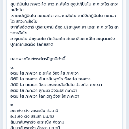
สุปะฏิปันโน ภะคะวะโต สาวะกะสังโฆ อุชุปะฏิปันโน ภะคะวะโต สาวะ
กะสังโฆ
ญายะปะฏิปันโน ภะคะวะโต สาวะกะสังโฆ สามีจิปะฏิปันโน ภะคะวะ
โต สาวะกะสังโฆ
ยะทิทังจัตตาริ ปุริสะยุคานิ อัฏฐะปุริสะปุคคะลา เอสะ ภะคะวะโต สา
วะกะสังโฆ
อาหุเนยโย ปาหุเนยโย ทักขิเนยโย อัญชะลีกะระณีโย อะนุตตะรัง
ปุญญักเขตตัง โลกัสสาติ
ยอดพระกัณฑ์พระไตรปิฎกมีดังนี้
๑.
อิติปิ โส ภะคะวา อะระหัง วัจจะโส ภะคะวา
อิติปิ โส ภะคะวา สัมมาสัมพุทโธ วัจจะโส ภะคะวา
อิติปิ โส ภะคะวา วิชชาจะระณะสัมปันโน วัจจะโส ภะคะวา
อิติปิ โส ภะคะวา สุคะโต วัจจะโส ภะคะวา
อิติปิ โส ภะคะวา โลกะวิทู วัจจะโส ภะคะวา
๒.
อะระหัง ตัง สะระณัง คัจฉามิ
อะระหัง ตัง สิระสา นะมามิ
สัมมาสัมพุทธัง สะระณัง คัจฉามิ
สัมมาสัมพุทธัง สิระสา นะมามิ