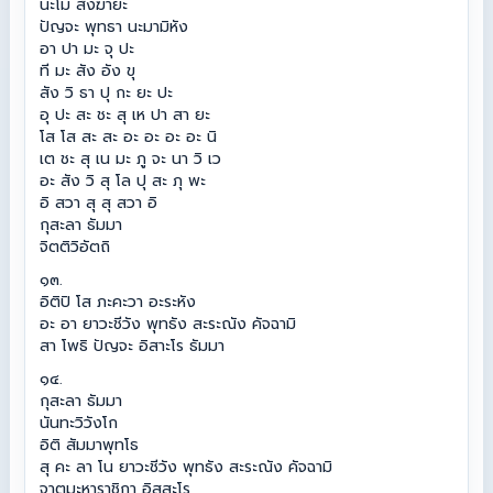
นะโม สังฆายะ
ปัญจะ พุทธา นะมามิหัง
อา ปา มะ จุ ปะ
ที มะ สัง อัง ขุ
สัง วิ ธา ปุ กะ ยะ ปะ
อุ ปะ สะ ชะ สุ เห ปา สา ยะ
โส โส สะ สะ อะ อะ อะ อะ นิ
เต ชะ สุ เน มะ ภู จะ นา วิ เว
อะ สัง วิ สุ โล ปุ สะ ภุ พะ
อิ สวา สุ สุ สวา อิ
กุสะลา ธัมมา
จิตติวิอัตถิ
๑๓.
อิติปิ โส ภะคะวา อะระหัง
อะ อา ยาวะชีวัง พุทธัง สะระณัง คัจฉามิ
สา โพธิ ปัญจะ อิสาะโร ธัมมา
๑๔.
กุสะลา ธัมมา
นันทะวิวังโก
อิติ สัมมาพุทโธ
สุ คะ ลา โน ยาวะชีวัง พุทธัง สะระณัง คัจฉามิ
จาตุมะหาราชิกา อิสสะโร