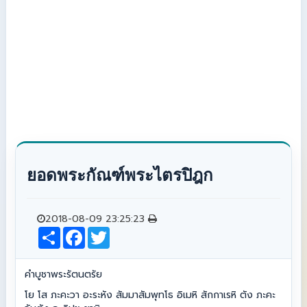
ยอดพระกัณฑ์พระไตรปิฎก
2018-08-09 23:25:23
S
F
T
h
a
w
a
c
i
r
e
t
คำบูชาพระรัตนตรัย
e
b
t
o
e
โย โส ภะคะวา อะระหัง สัมมาสัมพุทโธ อิเมหิ สักกาเรหิ ตัง ภะคะ
o
r