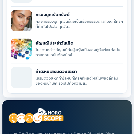
ทรงจมูกเรับทรัพย์
ศัลยกรรมจมูกทุกวันนี้ถือเป็นเรื่องธรรมดาสามัญที่ใครๆ
ก็ทำกันไปแล้ว ทุกวัน...
อัญมณีประจำวันเกิด
โบราณกล่าวอัญมณีกับผู้หญิงเป็นของคู่กันตั้งแต่สมัย
กาลก่อน ฉนั้นต้องมีอะไ...
กำไรหินเสริมดวงชะตา
เสริมดวงชะตากำไลหินที่ใครๆที่หลงใหลในพลังลึกลับ
ของหินนำโชค รวมไปถึงความส...
รวมเครื่องมือดูดวงและศาสตร์พยากรณ์ จัดหมวดให้อ่านง่าย ใช้งาน