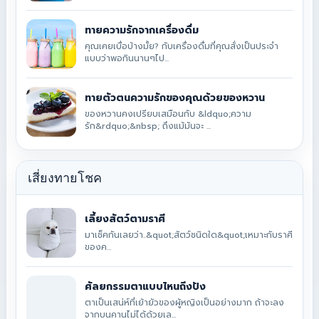
ทายความรักจากเครื่องดื่ม
คุณเคยเบื่อบ้างมั้ย? กับเครื่องดื่มที่คุณสั่งเป็นประจำ
แบบว่าพอกินนานๆไป...
ทายตัวตนความรักของคุณด้วยของหวาน
ของหวานคงเปรียบเสมือนกับ &ldquo;ความ
รัก&rdquo;&nbsp; ถึงแม้มันจะ ...
เสี่ยงทายโชค
เลี้ยงสัตว์ตามราศี
มาเช็คกันเลยว่า..&quot;สัตว์ชนิดใด&quot;เหมาะกับราศี
ของค...
ศัลยกรรมตาแบบไหนถึงปัง
ตาเป็นเสน่ห์ที่เย้ายัวของผู้หญิงเป็นอย่างมาก ถ้าจะลง
จากบนคานไม่ได้ด้วยเล...