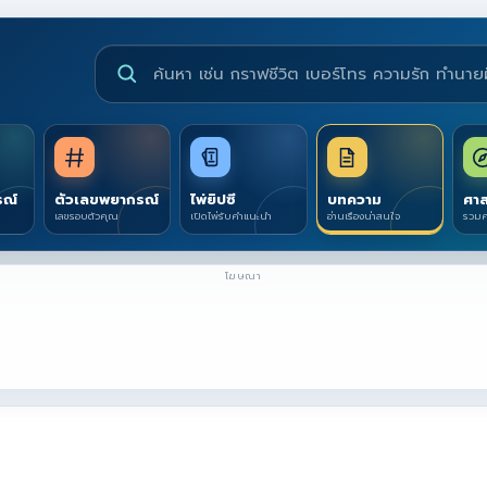
ค้นหาบริการดูดวงและบทความ
รณ์
ตัวเลขพยากรณ์
ไพ่ยิปซี
บทความ
ศาส
เลขรอบตัวคุณ
เปิดไพ่รับคำแนะนำ
อ่านเรื่องน่าสนใจ
รวมศ
โฆษณา