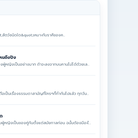
t;สัตว์ชนิดใด&quot;เหมาะกับราศีของค...
นถึงปัง
วของผู้หญิงเป็นอย่างมาก ถ้าจะลงจากบนคานไม่ได้ด้วยเล...
ถือเป็นเรื่องธรรมดาสามัญที่ใครๆก็ทำกันไปแล้ว ทุกวัน...
ิด
้หญิงเป็นของคู่กันตั้งแต่สมัยกาลก่อน ฉนั้นต้องมีอะไ...