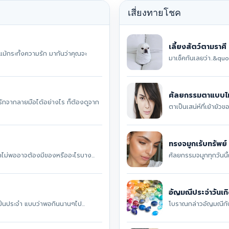
เสี่ยงทายโชค
เลี้ยงสัตว์ตามราศี
้กระทั้งความรัก มากันว่าคุณจะ
มาเช็คกันเลยว่า..&quo
ศัลยกรรมตาแบบไห
ักจากลายมือได้อย่างไร ก็ต้องดูจาก
ตาเป็นเสน่ห์ที่เย้ายั
ทรงจมูกเรับทรัพย์
รักไม่พออาจต้องมีของหรืออะไรบาง...
ศัลยกรรมจมูกทุกวันนี้
อัญมณีประจำวันเก
่งเป็นประจำ แบบว่าพอกินนานๆไป...
โบราณกล่าวอัญมณีกับผู