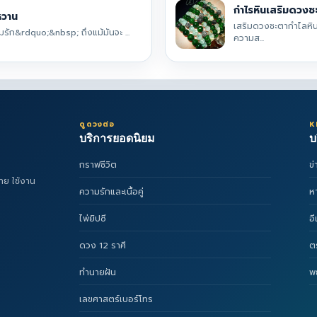
กำไรหินเสริมดวงช
หวาน
เสริมดวงชะตากำไลหิน
ัก&rdquo;&nbsp; ถึงแม้มันจะ ...
ความส...
ดูดวงต่อ
K
บริการยอดนิยม
บ
กราฟชีวิต
ข
าย ใช้งาน
ความรักและเนื้อคู่
ห
ไพ่ยิปซี
อ
ดวง 12 ราศี
ต
ทำนายฝัน
พ
เลขศาสตร์เบอร์โทร