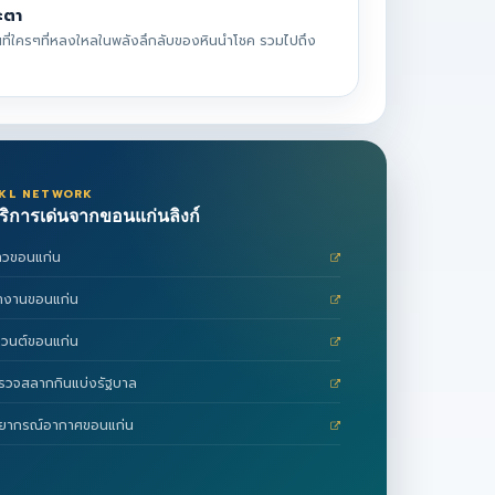
ะตา
ที่ใครๆที่หลงใหลในพลังลึกลับของหินนำโชค รวมไปถึง
KL NETWORK
ริการเด่นจากขอนแก่นลิงก์
่าวขอนแก่น
างานขอนแก่น
ีเวนต์ขอนแก่น
รวจสลากกินแบ่งรัฐบาล
ยากรณ์อากาศขอนแก่น