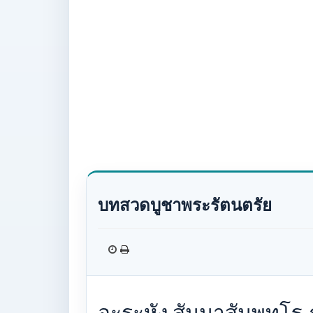
บทสวดบูชาพระรัตนตรัย
อะระหัง สัมมาสัมพุทโ