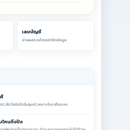
เลขบัญชี
อ่านผลรวมโดยปกปิดข้อมูล
ศี
uot;สัตว์ชนิดใด&quot;เหมาะกับราศีของค...
ไหนถึงปัง
ัวของผู้หญิงเป็นอย่างมาก ถ้าจะลงจากบนคานไม่ได้ด้วย