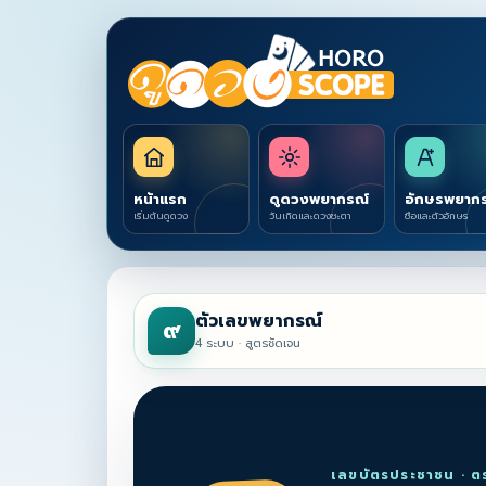
หน้าแรก
ดูดวงพยากรณ์
อักษรพยาก
เริ่มต้นดูดวง
วันเกิดและดวงชะตา
ชื่อและตัวอักษร
ตัวเลขพยากรณ์
๙
4 ระบบ · สูตรชัดเจน
เลขบัตรประชาชน · ต