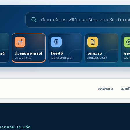
ค้นหาบริการดูดวงและบทความ
รณ์
ตัวเลขพยากรณ์
ไพ่ยิปซี
บทความ
ศาส
เลขรอบตัวคุณ
เปิดไพ่รับคำแนะนำ
อ่านเรื่องน่าสนใจ
รวมศ
ภาพรวม
เบอร
รวจครบ 13 หลัก