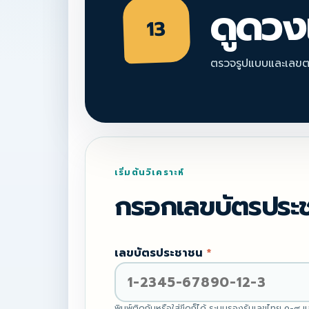
ดูดวง
13
ตรวจรูปแบบและเลขต
เริ่มต้นวิเคราะห์
กรอกเลขบัตรประช
เลขบัตรประชาชน
*
พิมพ์ติดกันหรือใส่ขีดก็ได้ ระบบรองรับเลขไทย ๐-๙ แ