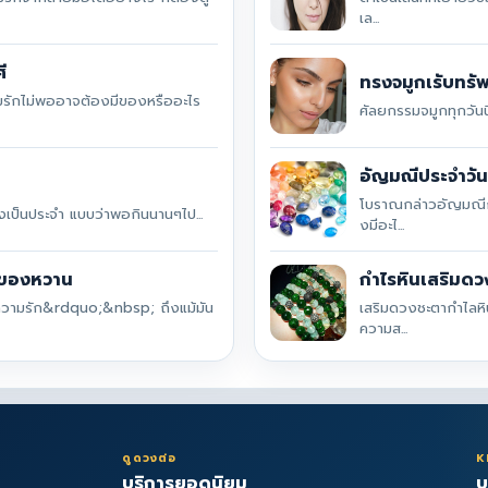
เล...
ี
ทรงจมูกเรับทรัพ
วามรักไม่พออาจต้องมีของหรืออะไร
ศัลยกรรมจมูกทุกวันนี
อัญมณีประจำวัน
โบราณกล่าวอัญมณีกับ
สั่งเป็นประจำ แบบว่าพอกินนานๆไป...
งมีอะไ...
ยของหวาน
กำไรหินเสริมด
วามรัก&rdquo;&nbsp; ถึงแม้มัน
เสริมดวงชะตากำไลหิ
ความส...
ดูดวงต่อ
K
บริการยอดนิยม
บ