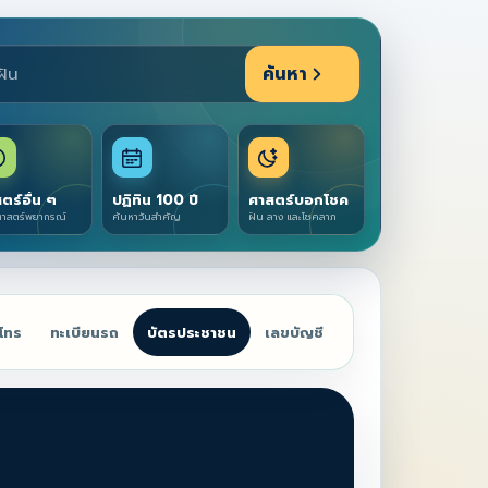
ค้นหา
ตร์อื่น ๆ
ปฏิทิน 100 ปี
ศาสตร์บอกโชค
าสตร์พยากรณ์
ค้นหาวันสำคัญ
ฝัน ลาง และโชคลาภ
์โทร
ทะเบียนรถ
บัตรประชาชน
เลขบัญชี